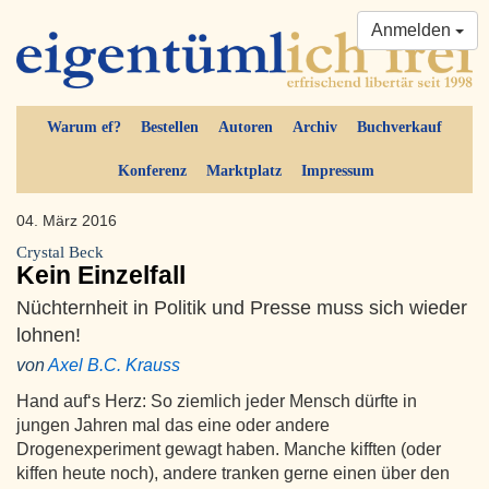
Anmelden
Warum ef?
Bestellen
Autoren
Archiv
Buchverkauf
Konferenz
Marktplatz
Impressum
04. März 2016
Crystal Beck
Kein Einzelfall
Nüchternheit in Politik und Presse muss sich wieder
lohnen!
von
Axel B.C. Krauss
Hand auf‘s Herz: So ziemlich jeder Mensch dürfte in
jungen Jahren mal das eine oder andere
Drogenexperiment gewagt haben. Manche kifften (oder
kiffen heute noch), andere tranken gerne einen über den