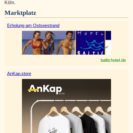
Köln.
Marktplatz
Erholung am Ostseestrand
baltichotel.de
AnKap.store