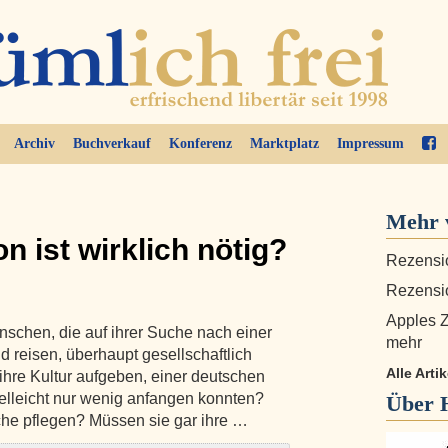
Archiv
Buchverkauf
Konferenz
Marktplatz
Impressum
Mehr 
on ist wirklich nötig?
Rezensi
Rezensi
Apples Zu
chen, die auf ihrer Suche nach einer
mehr
 reisen, überhaupt gesellschaftlich
Alle Arti
ihre Kultur aufgeben, einer deutschen
vielleicht nur wenig anfangen konnten?
Über
che pflegen? Müssen sie gar ihre …