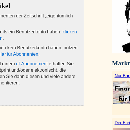
ikel
nnenten der Zeitschrift „eigentümlich
eits ein Benutzerkonto haben,
klicken
en
.
och kein Benutzerkonto haben, nutzen
lar für Abonnenten
.
Markt
it einem
ef-Abonnement
erhalten Sie
(print und/oder elektronisch), die
Nur Bar
nen Sie dann diesen und viele andere
mentieren.
Der Frei