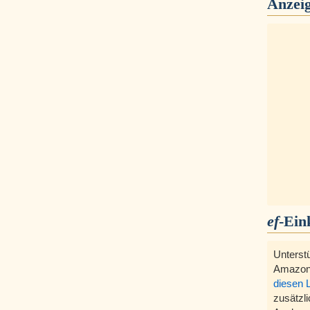
Anzei
ef
-Ein
Unterst
Amazon
diesen 
zusätzli