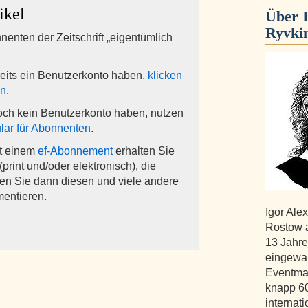
ikel
Über
Ryvki
nnenten der Zeitschrift „eigentümlich
eits ein Benutzerkonto haben,
klicken
en
.
och kein Benutzerkonto haben, nutzen
lar für Abonnenten
.
it einem
ef-Abonnement
erhalten Sie
(print und/oder elektronisch), die
nen Sie dann diesen und viele andere
mentieren.
Igor Ale
Rostow a
13 Jahr
eingewan
Eventmana
knapp 60
internat