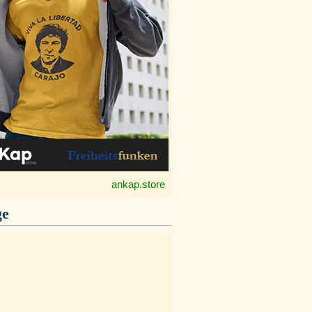
ankap.store
ge