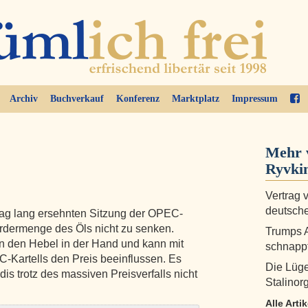
Archiv
Buchverkauf
Konferenz
Marktplatz
Impressum
Mehr 
Ryvki
Vertrag 
deutsche
ag lang ersehnten Sitzung der OPEC-
rdermenge des Öls nicht zu senken.
Trumps A
n den Hebel in der Hand und kann mit
schnapp
C-Kartells den Preis beeinflussen. Es
Die Lüge
is trotz des massiven Preisverfalls nicht
Stalinor
Alle Arti