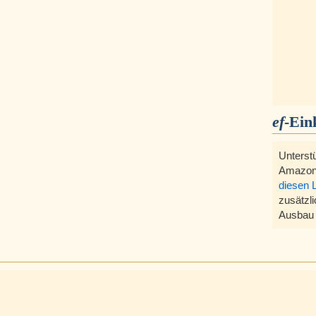
ef
-Ein
Unterst
Amazon
diesen 
zusätzli
Ausbau 