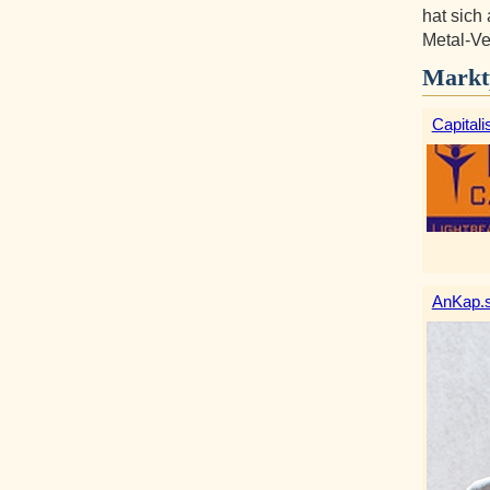
hat sich
Metal-Ve
Markt
Capitali
AnKap.s