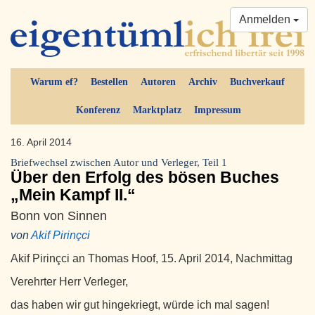
Anmelden
Warum ef?
Bestellen
Autoren
Archiv
Buchverkauf
Konferenz
Marktplatz
Impressum
16. April 2014
Briefwechsel zwischen Autor und Verleger, Teil 1
Über den Erfolg des bösen Buches
„Mein Kampf II.“
Bonn von Sinnen
von
Akif Pirinçci
Akif Pirinçci an Thomas Hoof, 15. April 2014, Nachmittag
Verehrter Herr Verleger,
das haben wir gut hingekriegt, würde ich mal sagen!