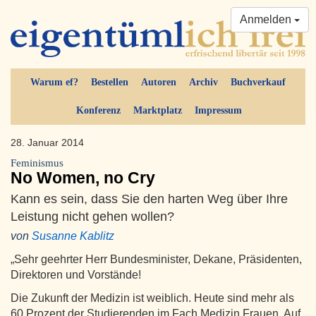
Anmelden
Warum ef?
Bestellen
Autoren
Archiv
Buchverkauf
Konferenz
Marktplatz
Impressum
28. Januar 2014
Feminismus
No Women, no Cry
Kann es sein, dass Sie den harten Weg über Ihre
Leistung nicht gehen wollen?
von
Susanne Kablitz
„Sehr geehrter Herr Bundesminister, Dekane, Präsidenten,
Direktoren und Vorstände!
Die Zukunft der Medizin ist weiblich. Heute sind mehr als
60 Prozent der Studierenden im Fach Medizin Frauen. Auf