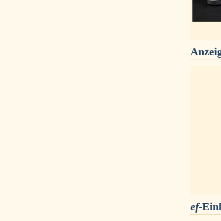
Anzei
ef
-Ein