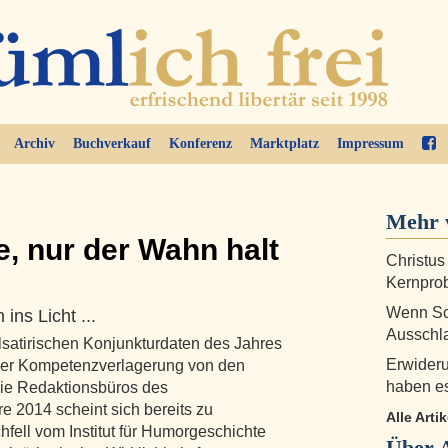
Archiv
Buchverkauf
Konferenz
Marktplatz
Impressum
Mehr 
e, nur der Wahn halt
Christus
Kernprob
Wenn Sch
 ins Licht ...
Ausschla
lsatirischen Konjunkturdaten des Jahres
Erwideru
 der Kompetenzverlagerung von den
haben es
ie Redaktionsbüros des
e 2014 scheint sich bereits zu
Alle Arti
hfell vom Institut für Humorgeschichte
Über