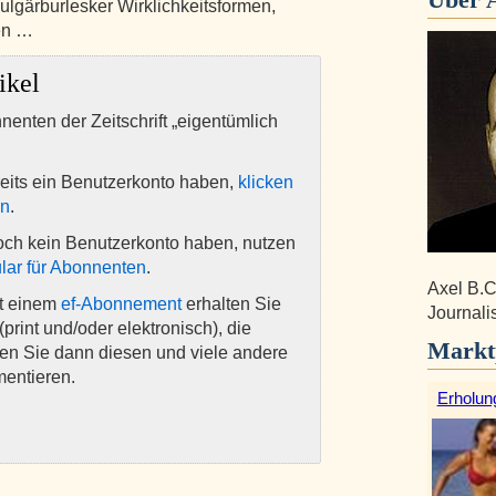
ulgärburlesker Wirklichkeitsformen,
en …
ikel
nnenten der Zeitschrift „eigentümlich
eits ein Benutzerkonto haben,
klicken
en
.
och kein Benutzerkonto haben, nutzen
lar für Abonnenten
.
Axel B.C
it einem
ef-Abonnement
erhalten Sie
Journalis
(print und/oder elektronisch), die
Markt
nen Sie dann diesen und viele andere
mentieren.
Erholun