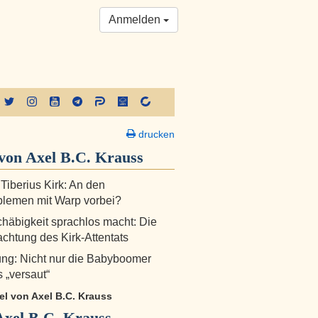
Anmelden
drucken
von Axel B.C. Krauss
 Tiberius Kirk: An den
lemen mit Warp vorbei?
äbigkeit sprachlos macht: Die
chtung des Kirk-Attentats
ng: Nicht nur die Babyboomer
 „versaut“
kel von Axel B.C. Krauss
Axel B.C. Krauss