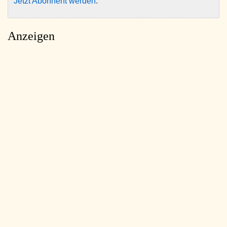
Jetzt Abonnent werden
.
Anzeigen