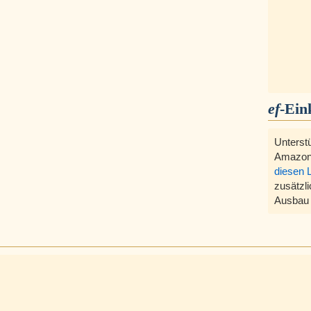
ef
-Ein
Unterst
Amazon
diesen 
zusätzli
Ausbau 