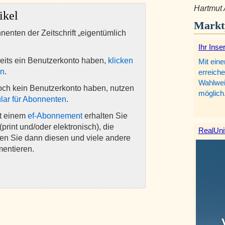
Hartmut
ikel
Markt
nnenten der Zeitschrift „eigentümlich
Ihr Inse
eits ein Benutzerkonto haben,
klicken
Mit eine
en
.
erreiche
Wahlweis
och kein Benutzerkonto haben, nutzen
möglich
lar für Abonnenten
.
it einem
ef-Abonnement
erhalten Sie
(print und/oder elektronisch), die
RealUni
nen Sie dann diesen und viele andere
mentieren.