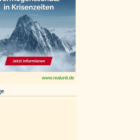
www.realunit.de
ge