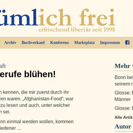
Archiv
Buchverkauf
Konferenz
Marktplatz
Impressum
Mehr 
aft
erufe blühen!
Bonn bei
seinem 
n kennen, die mir zuerst durch ihr
Glosse: 
len waren. „Afghanistan-Food“, war
Männer
 zu lesen und auch, unter welcher
Glosse: D
 sei.
Alle Art
denn einmal werden wollen, kommen
Autor
hiedener …