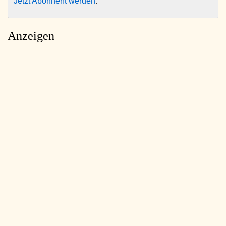
Jetzt Abonnent werden
.
Anzeigen