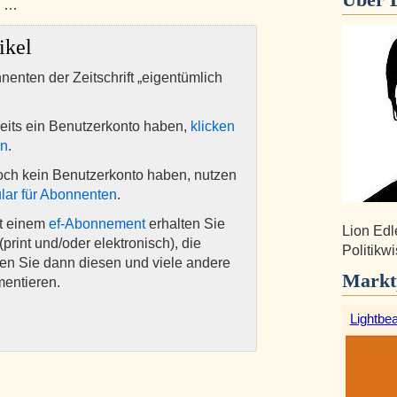
n …
ikel
nnenten der Zeitschrift „eigentümlich
eits ein Benutzerkonto haben,
klicken
en
.
och kein Benutzerkonto haben, nutzen
lar für Abonnenten
.
it einem
ef-Abonnement
erhalten Sie
Lion Edl
(print und/oder elektronisch), die
Politikwi
nen Sie dann diesen und viele andere
Markt
mentieren.
Lightbe