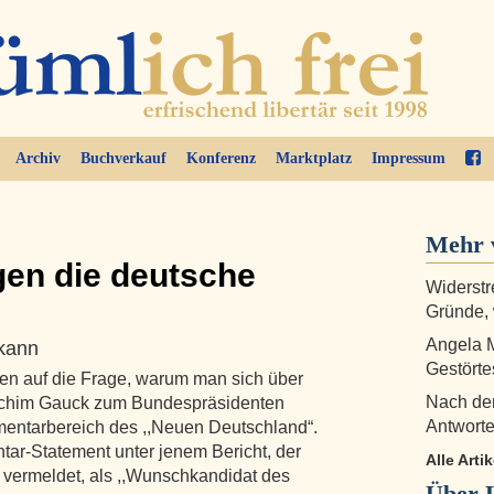
Archiv
Buchverkauf
Konferenz
Marktplatz
Impressum
Mehr 
gen die deutsche
Widerstr
Gründe,
Angela M
kann
Gestörte
en auf die Frage, warum man sich über
Nach dem
oachim Gauck zum Bundespräsidenten
Antworte
mmentarbereich des ,,Neuen Deutschland“.
ar-Statement unter jenem Bericht, der
Alle Arti
vermeldet, als ,,Wunschkandidat des
Über