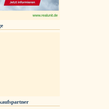
www.realunit.de
ge
kaufspartner