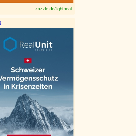
zazzle.de/lightbeat
t