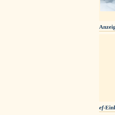
Anzei
ef
-Ein