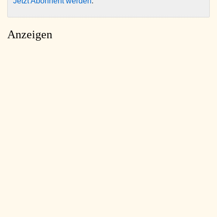
Jetzt Abonnent werden
.
Anzeigen