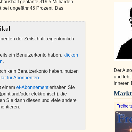
shaushalt geplante 319,5 Milliarden
egt bei ungefähr 45 Prozent. Das
ikel
nnenten der Zeitschrift „eigentümlich
eits ein Benutzerkonto haben,
klicken
en
.
Der Auto
och kein Benutzerkonto haben, nutzen
und lebt 
lar für Abonnenten
.
inneren E
it einem
ef-Abonnement
erhalten Sie
Markt
(print und/oder elektronisch), die
nen Sie dann diesen und viele andere
Freiheit
mentieren.