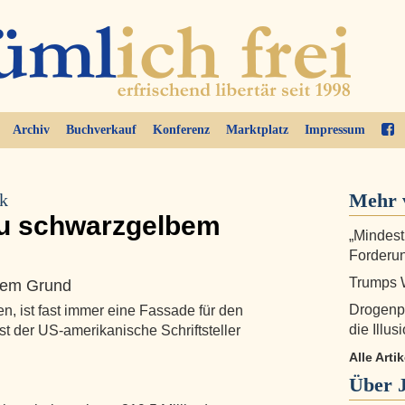
Archiv
Buchverkauf
Konferenz
Marktplatz
Impressum
Mehr 
ik
zu schwarzgelbem
„Mindest
Forderu
Trumps W
ngem Grund
Drogenpr
en, ist fast immer eine Fassade für den
die Illus
t der US-amerikanische Schriftsteller
Alle Arti
Über