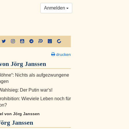
Anmelden
drucken
von Jörg Janssen
löhne“: Nichts als aufgezwungene
ngen
ahlsieg: Der Putin war‘s!
ohibition: Wieviele Leben noch für
ion?
kel von Jörg Janssen
Jörg Janssen