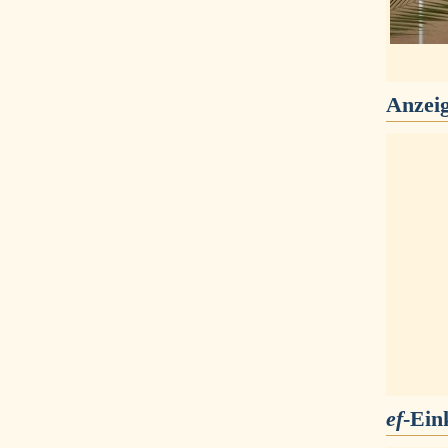
Anzei
ef
-Ein