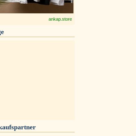
ankap.store
ge
kaufspartner