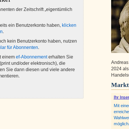
nnenten der Zeitschrift „eigentümlich
eits ein Benutzerkonto haben,
klicken
en
.
och kein Benutzerkonto haben, nutzen
lar für Abonnenten
.
it einem
ef-Abonnement
erhalten Sie
Andreas 
(print und/oder elektronisch), die
2024 als
nen Sie dann diesen und viele andere
Handelsu
mentieren.
Markt
Ihr Inse
Mit eine
erreiche
Wahlweis
möglich