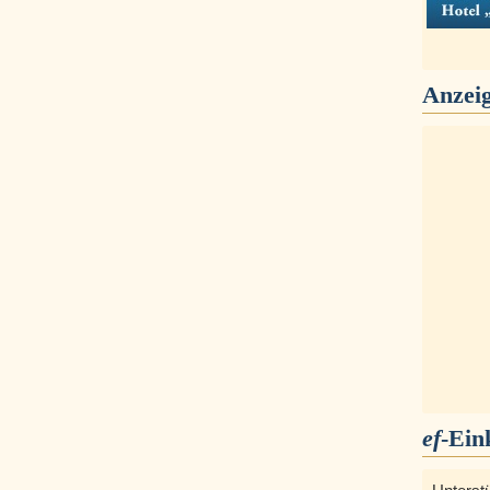
Anzei
ef
-Ein