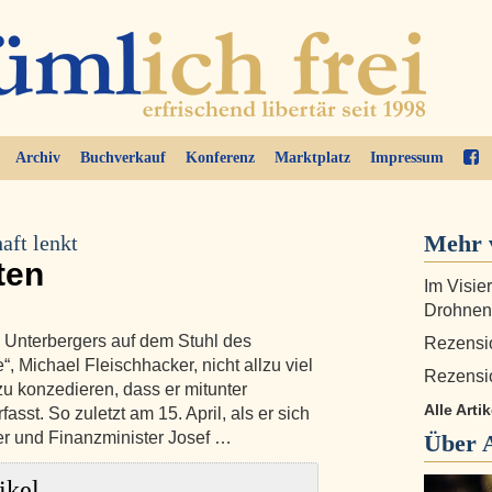
Archiv
Buchverkauf
Konferenz
Marktplatz
Impressum
Mehr 
aft lenkt
ten
Im Visie
Drohnen
Unterbergers auf dem Stuhl des
Rezensi
, Michael Fleischhacker, nicht allzu viel
Rezensi
zu konzedieren, dass er mitunter
Alle Arti
sst. So zuletzt am 15. April, als er sich
er und Finanzminister Josef …
Über
ikel