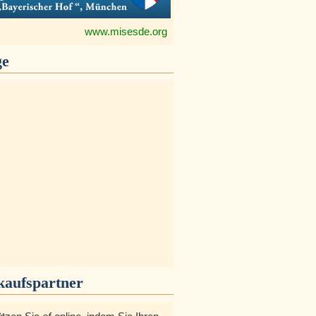
www.misesde.org
ge
kaufspartner