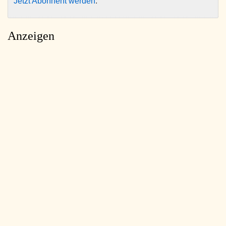
Jetzt Abonnent werden
.
Anzeigen