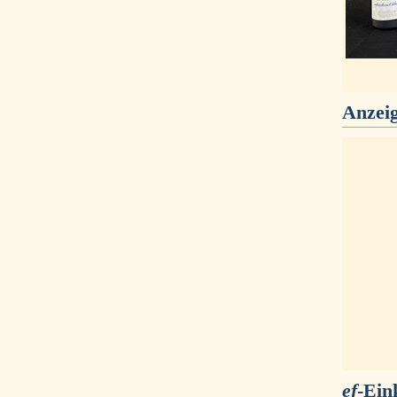
Anzei
ef
-Ein