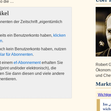
so die …
ikel
nnenten der Zeitschrift „eigentümlich
eits ein Benutzerkonto haben,
klicken
en
.
och kein Benutzerkonto haben, nutzen
lar für Abonnenten
.
it einem
ef-Abonnement
erhalten Sie
Robert G
(print und/oder elektronisch), die
Ökonom, i
nen Sie dann diesen und viele andere
und Chef
mentieren.
Markt
Wichtige