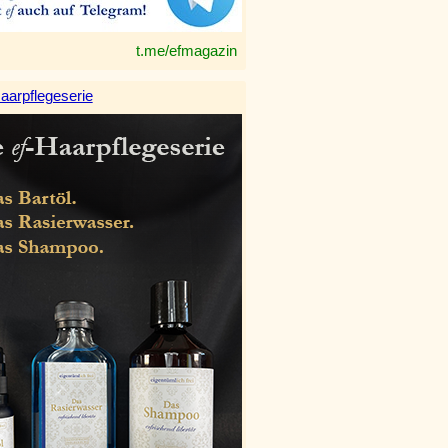
t.me/efmagazin
aarpflegeserie