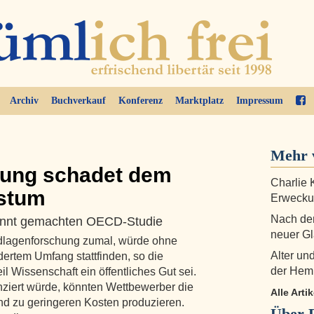
Archiv
Buchverkauf
Konferenz
Marktplatz
Impressum
Mehr 
rung schadet dem
Charlie 
stum
Erwecku
Nach dem
kannt gemachten OECD-Studie
neuer G
dlagenforschung zumal, würde ohne
Alter un
ndertem Umfang stattfinden, so die
der Hem
l Wissenschaft ein öffentliches Gut sei.
nziert würde, könnten Wettbewerber die
Alle Arti
d zu geringeren Kosten produzieren.
Über