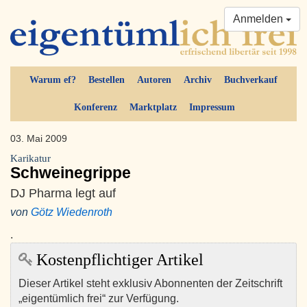
Anmelden
Warum ef?
Bestellen
Autoren
Archiv
Buchverkauf
Konferenz
Marktplatz
Impressum
03. Mai 2009
Karikatur
Schweinegrippe
DJ Pharma legt auf
von
Götz Wiedenroth
.
Kostenpflichtiger Artikel
Dieser Artikel steht exklusiv Abonnenten der Zeitschrift
„eigentümlich frei“ zur Verfügung.