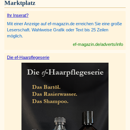
Marktplatz
Ihr Inserat?
Mit einer Anzeige auf ef-magazin.de erreichen Sie eine große
Leserschaft. Wahlweise Grafik oder Text bis 25 Zeilen
möglich.
ef-magazin.de/adverts/info
Die ef-Haarpflegeserie