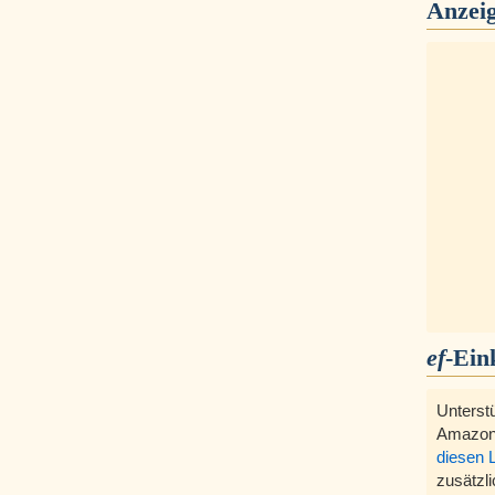
Anzei
ef
-Ein
Unterst
Amazon
diesen 
zusätzli