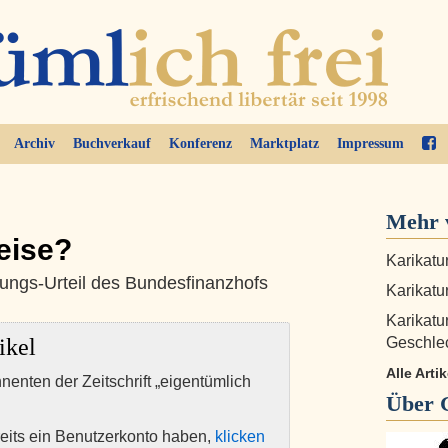
Archiv
Buchverkauf
Konferenz
Marktplatz
Impressum
Mehr 
eise?
Karikatur
ungs-Urteil des Bundesfinanzhofs
Karikatu
Karikatu
ikel
Geschle
Alle Art
nnenten der Zeitschrift „eigentümlich
Über
eits ein Benutzerkonto haben,
klicken