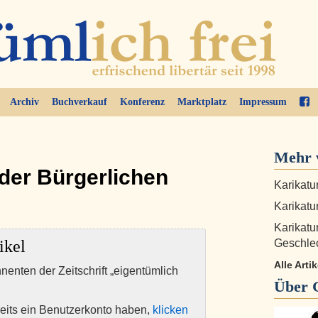
Archiv
Buchverkauf
Konferenz
Marktplatz
Impressum
Mehr 
der Bürgerlichen
Karikatur
Karikatu
Karikatu
ikel
Geschle
Alle Art
nnenten der Zeitschrift „eigentümlich
Über
eits ein Benutzerkonto haben,
klicken