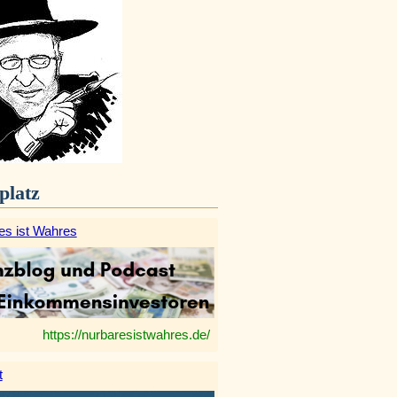
platz
es ist Wahres
https://nurbaresistwahres.de/
t