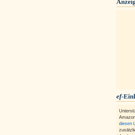
Anzei
ef
-Ein
Unterst
Amazon
diesen 
zusätzli