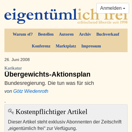
Anmelden
Warum ef?
Bestellen
Autoren
Archiv
Buchverkauf
Konferenz
Marktplatz
Impressum
26. Juni 2008
Karikatur
Übergewichts-Aktionsplan
Bundesregierung. Die tun was für sich
von
Götz Wiedenroth
.
Kostenpflichtiger Artikel
Dieser Artikel steht exklusiv Abonnenten der Zeitschrift
„eigentümlich frei“ zur Verfügung.