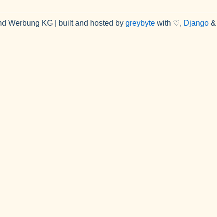
nd Werbung KG | built and hosted by
greybyte
with ♡,
Django