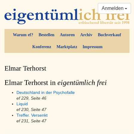
Anmelden
Warum ef?
Bestellen
Autoren
Archiv
Buchverkauf
Konferenz
Marktplatz
Impressum
Elmar Terhorst
Elmar Terhorst in
eigentümlich frei
Deutschland in der Psychofalle
ef 229, Seite 46
Liquid
ef 230, Seite 47
Treffer. Versenkt
ef 231, Seite 47