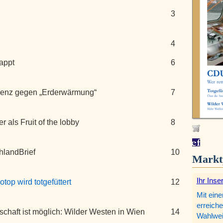
3
4
appt
6
erenz gegen „Erderwärmung“
7
r als Fruit of the lobby
8
hlandBrief
10
Markt
Ihr Inse
op wird totgefüttert
12
Mit eine
erreiche
schaft ist möglich: Wilder Westen in Wien
14
Wahlweis