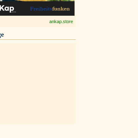
ankap.store
ge