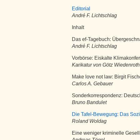
Editorial
André F. Lichtschlag
Inhalt
Das ef-Tagebuch: Übergeschn
André F. Lichtschlag
Vorbörse: Eiskalte Klimakonf
Karikatur von Götz Wiedenroth
Make love not law: Birgit Fische
Carlos A. Gebauer
Sonderkorrespondenz: Deutsc
Bruno Bandulet
Die Tafel-Bewegung: Das Soziot
Roland Woldag
Eine weniger kriminelle Gesell
Andreas Tögel