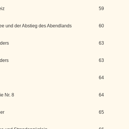
eiz
59
bee und der Abstieg des Abendlands
60
nders
63
nders
63
64
e Nr. 8
64
ier
65