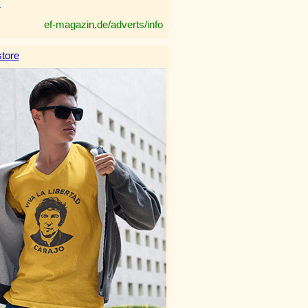
.
ef-magazin.de/adverts/info
tore