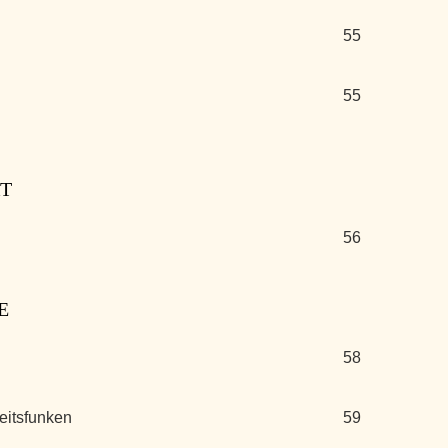
55
55
KT
56
E
58
eitsfunken
59