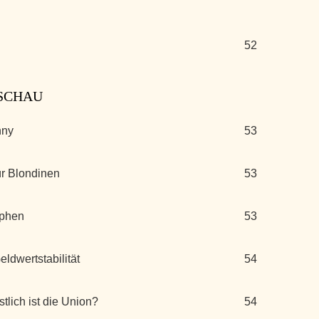
52
RSCHAU
nny
53
ür Blondinen
53
ophen
53
ldwertstabilität
54
tlich ist die Union?
54