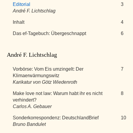
Editorial
3
André F. Lichtschlag
Inhalt
4
Das ef-Tagebuch: Übergeschnappt
6
André F. Lichtschlag
Vorbörse: Vom Eis umzingelt: Der
7
Klimaerwärmungswitz
Karikatur von Götz Wiedenroth
Make love not law: Warum habt ihr es nicht
8
verhindert?
Carlos A. Gebauer
Sonderkorrespondenz: DeutschlandBrief
10
Bruno Bandulet