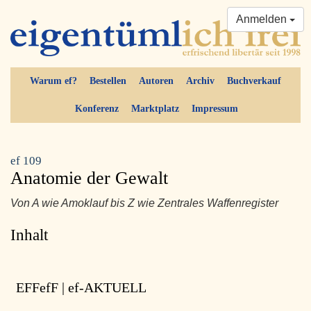
Anmelden
Warum ef?
Bestellen
Autoren
Archiv
Buchverkauf
Konferenz
Marktplatz
Impressum
ef 109
Anatomie der Gewalt
Von A wie Amoklauf bis Z wie Zentrales Waffenregister
Inhalt
EFFefF | ef-AKTUELL