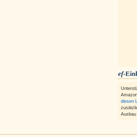
ef
-Ein
Unterst
Amazon
diesen 
zusätzli
Ausbau 