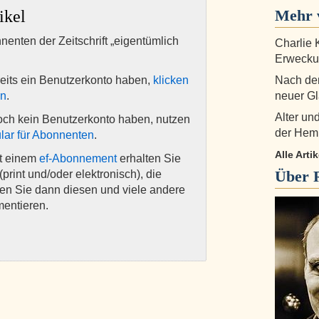
Mehr 
ikel
nnenten der Zeitschrift „eigentümlich
Charlie 
Erwecku
eits ein Benutzerkonto haben,
klicken
Nach dem
en
.
neuer G
Alter un
och kein Benutzerkonto haben, nutzen
der Hem
lar für Abonnenten
.
Alle Arti
it einem
ef-Abonnement
erhalten Sie
Über
(print und/oder elektronisch), die
nen Sie dann diesen und viele andere
mentieren.