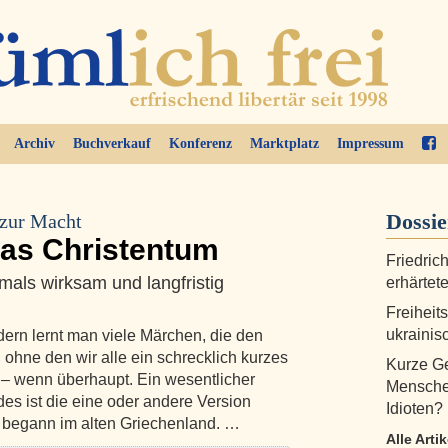
Archiv
Buchverkauf
Konferenz
Marktplatz
Impressum
Dossi
 zur Macht
das Christentum
Friedric
mals wirksam und langfristig
erhärtete
Freiheit
ukraini
ern lernt man viele Märchen, die den
 ohne den wir alle ein schrecklich kurzes
Kurze Ge
 – wenn überhaupt. Ein wesentlicher
Menschen
s ist die eine oder andere Version
Idioten?
 begann im alten Griechenland. …
Alle Arti