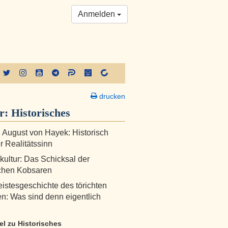
Anmelden
drucken
er:
Historisches
h August von Hayek: Historisch
r Realitätssinn
skultur: Das Schicksal der
schen Kobsaren
istesgeschichte des törichten
: Was sind denn eigentlich
kel zu Historisches