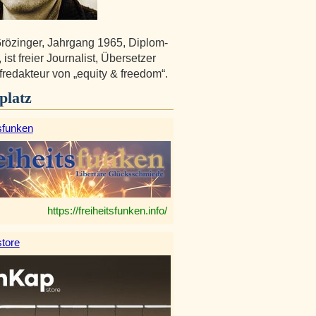
rözinger, Jahrgang 1965, Diplom-
st freier Journalist, Übersetzer
redakteur von „equity & freedom“.
platz
sfunken
https://freiheitsfunken.info/
tore