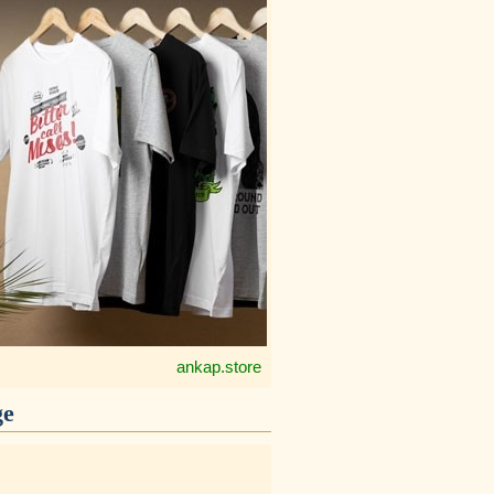
ankap.store
ge