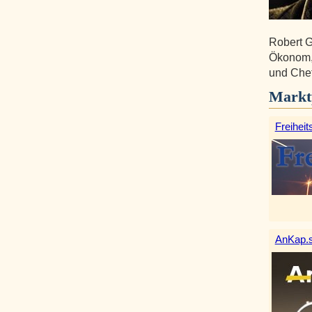
Robert G
Ökonom, i
und Chef
Markt
Freiheit
AnKap.s