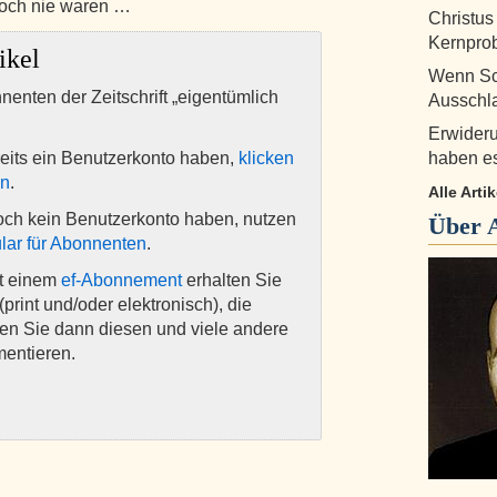
 Noch nie waren …
Christus
Kernprob
ikel
Wenn Sch
nnenten der Zeitschrift „eigentümlich
Ausschla
Erwideru
eits ein Benutzerkonto haben,
klicken
haben es
en
.
Alle Arti
och kein Benutzerkonto haben, nutzen
Über
lar für Abonnenten
.
it einem
ef-Abonnement
erhalten Sie
(print und/oder elektronisch), die
nen Sie dann diesen und viele andere
mentieren.