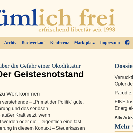
Archiv
Buchverkauf
Konferenz
Marktplatz
Impressum
Dossi
über die Gefahr einer Ökodiktatur
Der Geistesnotstand
Verrückt
Opfer d
Parodie
st zu Wort kommen
EIKE-Inst
verstehende – „Primat der Politik“ gute,
Energie
lärung und des seriösen
außer Kraft setzt, wenn
Alle Arti
 werden oder die – eigentlich eine fast
Mehr 
ierung in diesem Kontext – Steuerkassen