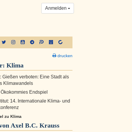
Anmelden
drucken
er:
Klima
!: Gießen verboten: Eine Stadt als
es Klimawandels
: Ökokommies Endspiel
itut: 14. Internationale Klima- und
konferenz
kel zu Klima
von Axel B.C. Krauss