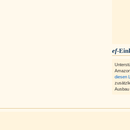
ef
-Ein
Unterst
Amazon
diesen 
zusätzli
Ausbau 