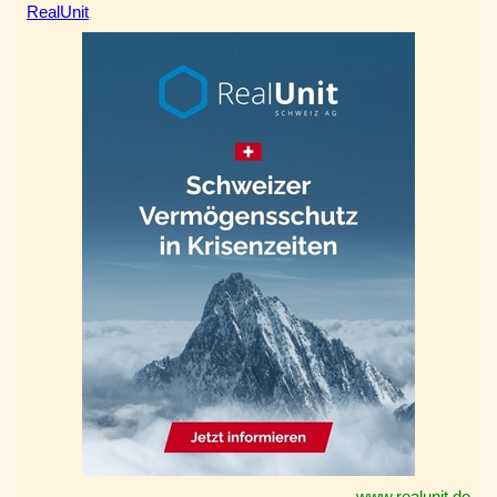
RealUnit
www.realunit.de