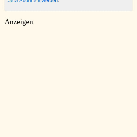
Jetzt Abonnent werden
.
Anzeigen