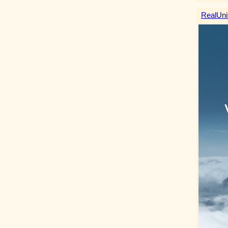
RealUni