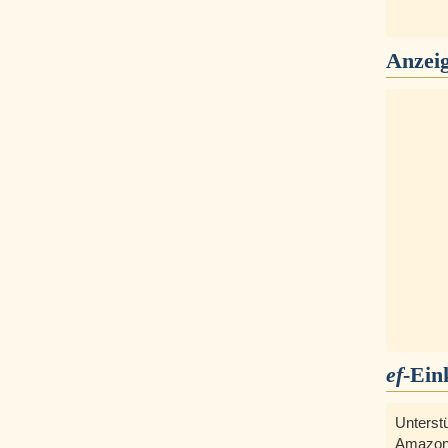
Anzei
ef
-Ein
Unterst
Amazon