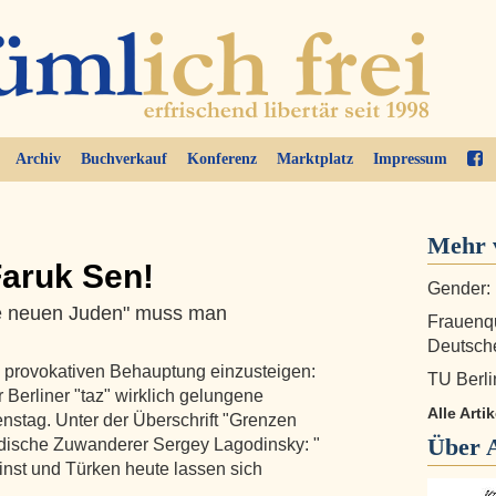
Archiv
Buchverkauf
Konferenz
Marktplatz
Impressum
Mehr 
Faruk Sen!
Gender: 
ie neuen Juden" muss man
Frauenqu
Deutsch
s provokativen Behauptung einzusteigen:
TU Berli
 Berliner "taz" wirklich gelungene
Alle Art
ienstag. Unter der Überschrift "Grenzen
Über
üdische Zuwanderer Sergey Lagodinsky: "
nst und Türken heute lassen sich