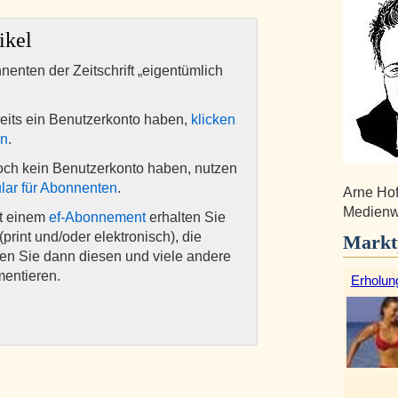
ikel
nnenten der Zeitschrift „eigentümlich
eits ein Benutzerkonto haben,
klicken
en
.
och kein Benutzerkonto haben, nutzen
lar für Abonnenten
.
Arne Hof
Medienwi
it einem
ef-Abonnement
erhalten Sie
(print und/oder elektronisch), die
Markt
nen Sie dann diesen und viele andere
mentieren.
Erholun