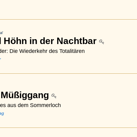
aw
l Höhn in der Nachtbar
er: Die Wiederkehr des Totalitären
r
 Müßiggang
ift es aus dem Sommerloch
lag