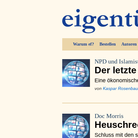
Warum ef?
Bestellen
Autoren
NPD und Islamis
Der letzt
Eine ökonomische 
von
Kaspar Rosenba
Doc Morris
Heuschre
Schluss mit den st