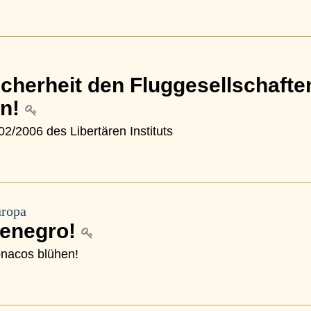
icherheit den Fluggesellschafte
en!
02/2006 des Libertären Instituts
uropa
tenegro!
nacos blühen!