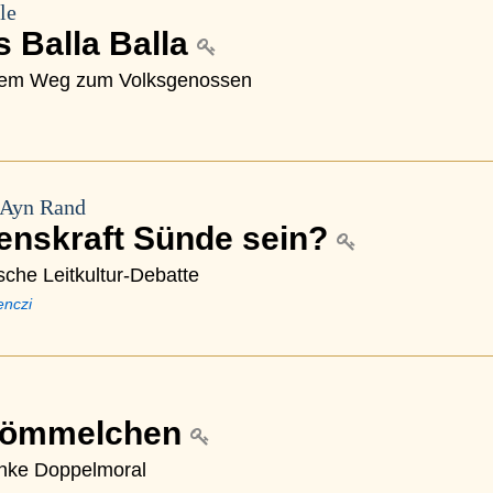
le
s Balla Balla
 dem Weg zum Volksgenossen
 Ayn Rand
enskraft Sünde sein?
sche Leitkultur-Debatte
enczi
römmelchen
linke Doppelmoral