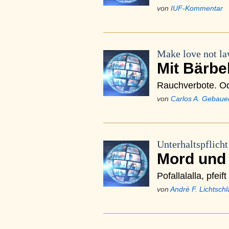
von
IUF-Kommentar
Make love not l
Mit Bärbe
Rauchverbote. Od
von
Carlos A. Gebaue
Unterhaltspflicht
Mord und
Pofallalalla, pfe
von
André F. Lichtsch